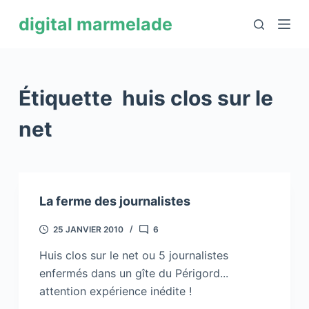
P
digital marmelade
a
s
s
e
Étiquette
huis clos sur le
r
a
net
u
c
o
n
La ferme des journalistes
t
e
25 JANVIER 2010
6
n
Huis clos sur le net ou 5 journalistes
u
enfermés dans un gîte du Périgord...
attention expérience inédite !