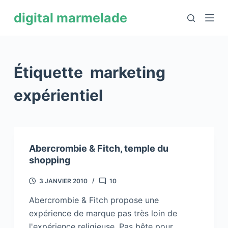
P
digital marmelade
a
s
s
e
Étiquette
marketing
r
a
expérientiel
u
c
o
n
Abercrombie & Fitch, temple du
t
shopping
e
3 JANVIER 2010
10
n
u
Abercrombie & Fitch propose une
expérience de marque pas très loin de
l'expérience religieuse. Pas bête pour