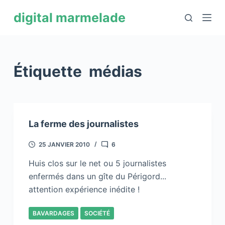
P
digital marmelade
a
s
s
e
Étiquette
médias
r
a
u
c
La ferme des journalistes
o
n
25 JANVIER 2010
6
t
Huis clos sur le net ou 5 journalistes
e
enfermés dans un gîte du Périgord...
n
attention expérience inédite !
u
BAVARDAGES
SOCIÉTÉ