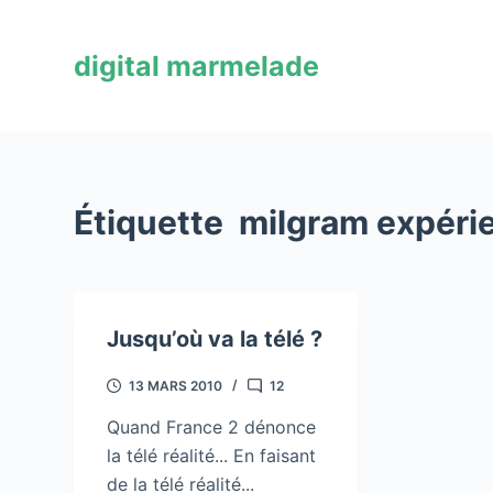
P
a
digital marmelade
s
s
e
r
a
Étiquette
milgram expéri
u
c
o
n
Jusqu’où va la télé ?
t
e
13 MARS 2010
12
n
u
Quand France 2 dénonce
la télé réalité... En faisant
de la télé réalité...