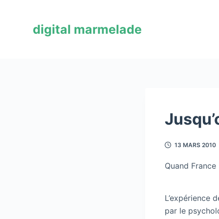
P
a
digital marmelade
s
s
e
r
a
u
c
Jusqu’o
o
n
13 MARS 2010
t
e
Quand France 2 
n
u
L’expérience d
par le psychol