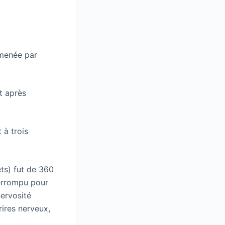
 menée par
t après
 à trois
ts) fut de 360
terrompu pour
ervosité
rires nerveux,