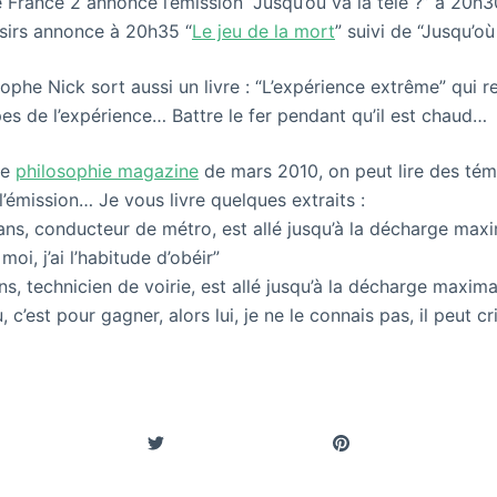
e France 2 annonce l’émission “Jusqu’où va la télé ?” à 20h3
oisirs annonce à 20h35 “
Le jeu de la mort
” suivi de “Jusqu’où
ophe Nick sort aussi un livre : “L’expérience extrême” qui r
pes de l’expérience… Battre le fer pendant qu’il est chaud…
le
philosophie magazine
de mars 2010, on peut lire des té
l’émission… Je vous livre quelques extraits :
 ans, conducteur de métro, est allé jusqu’à la décharge maxi
moi, j’ai l’habitude d’obéir”
ns, technicien de voirie, est allé jusqu’à la décharge maxim
, c’est pour gagner, alors lui, je ne le connais pas, il peut cr