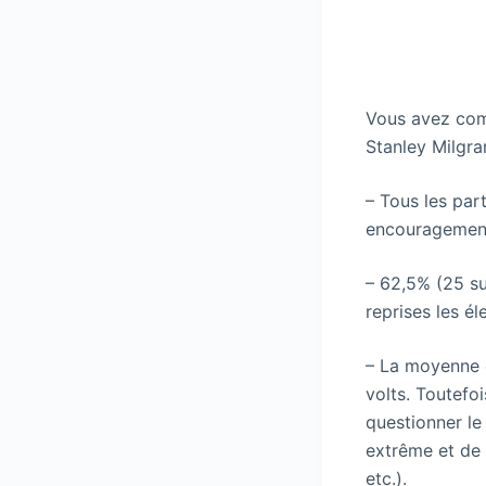
Vous avez comp
Stanley Milgra
– Tous les par
encouragement,
– 62,5% (25 su
reprises les é
– La moyenne d
volts. Toutefo
questionner le
extrême et de 
etc.).