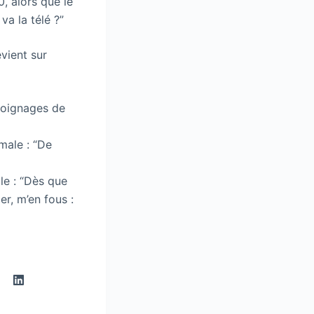
0, alors que le
 va la télé ?”
evient sur
moignages de
male : “De
ale : “Dès que
ier, m’en fous :