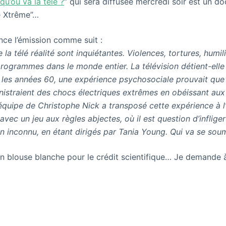
qu’où va la télé ?
” qui sera diffusée mercredi soir est un d
e Xtrême”…
ce l’émission comme suit :
 la télé réalité sont inquiétantes. Violences, tortures, humil
rogrammes dans le monde entier. La télévision détient-elle
 les années 60, une expérience psychosociale prouvait qu
nistraient des chocs électriques extrêmes en obéissant aux
L’équipe de Christophe Nick a transposé cette expérience à l
 avec un jeu aux règles abjectes, où il est question d’inflig
un inconnu, en étant dirigés par Tania Young. Qui va se sou
n blouse blanche pour le crédit scientifique… Je demande 