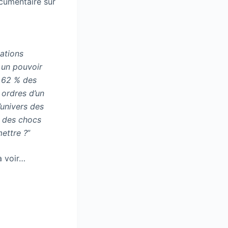
ocumentaire sur
iations
 un pouvoir
e 62 % des
 ordres d’un
’univers des
er des chocs
mettre ?
”
à voir…