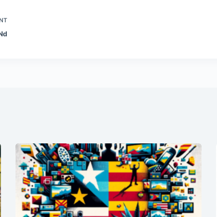
NT
dNd