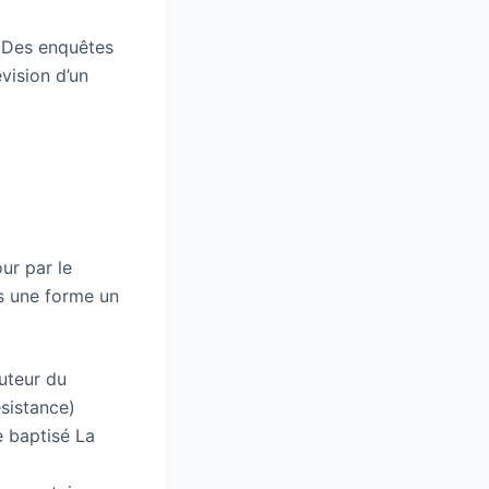
. Des enquêtes
vision d’un
ur par le
s une forme un
auteur du
ésistance)
e baptisé La