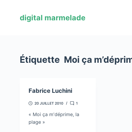
P
a
digital marmelade
s
s
e
r
a
Étiquette
Moi ça m’dépri
u
c
o
n
Fabrice Luchini
t
e
20 JUILLET 2010
1
n
u
« Moi ça m'déprime, la
plage »