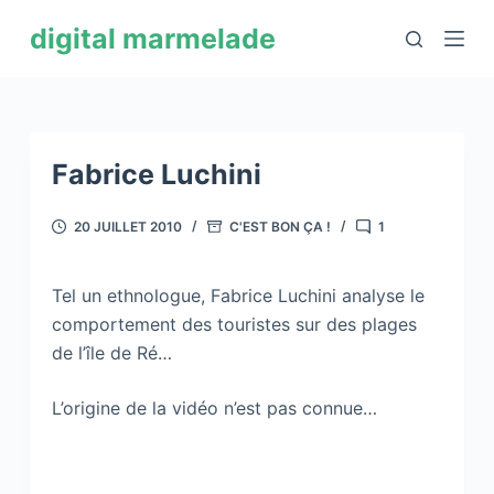
P
digital marmelade
a
s
s
e
r
Fabrice Luchini
a
u
20 JUILLET 2010
C'EST BON ÇA !
1
c
o
Tel un ethnologue, Fabrice Luchini analyse le
n
comportement des touristes sur des plages
t
de l’île de Ré…
e
n
L’origine de la vidéo n’est pas connue…
u