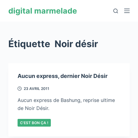
P
digital marmelade
a
s
s
e
Étiquette
Noir désir
r
a
u
c
Aucun express, dernier Noir Désir
o
n
23 AVRIL 2011
t
Aucun express de Bashung, reprise ultime
e
de Noir Désir.
n
u
C'EST BON ÇA !