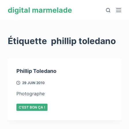
P
digital marmelade
a
s
s
e
Étiquette
phillip toledano
r
a
u
c
Phillip Toledano
o
n
29 JUIN 2010
t
Photographe
e
n
C'EST BON ÇA !
u