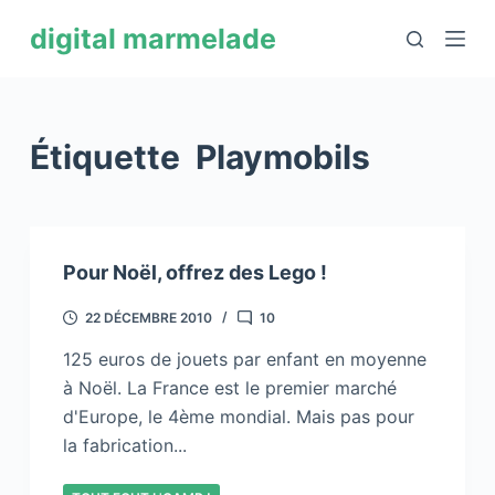
P
digital marmelade
a
s
s
e
Étiquette
Playmobils
r
a
u
c
Pour Noël, offrez des Lego !
o
n
22 DÉCEMBRE 2010
10
t
125 euros de jouets par enfant en moyenne
e
à Noël. La France est le premier marché
n
d'Europe, le 4ème mondial. Mais pas pour
u
la fabrication...