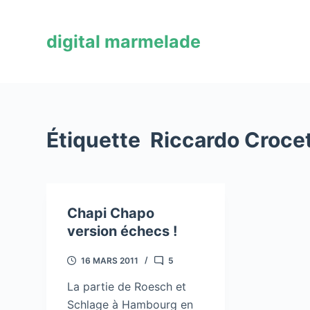
P
a
digital marmelade
s
s
e
r
a
Étiquette
Riccardo Croce
u
c
o
n
Chapi Chapo
t
version échecs !
e
n
16 MARS 2011
5
u
La partie de Roesch et
Schlage à Hambourg en