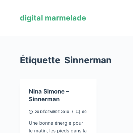
P
a
digital marmelade
s
s
e
r
a
Étiquette
Sinnerman
u
c
o
n
Nina Simone –
t
Sinnerman
e
n
20 DÉCEMBRE 2010
69
u
Une bonne énergie pour
le matin, les pieds dans la