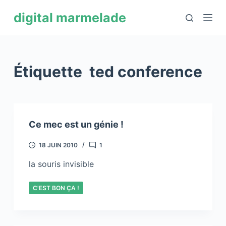
P
digital marmelade
a
s
s
e
Étiquette
ted conference
r
a
u
c
Ce mec est un génie !
o
n
18 JUIN 2010
1
t
la souris invisible
e
n
C'EST BON ÇA !
u