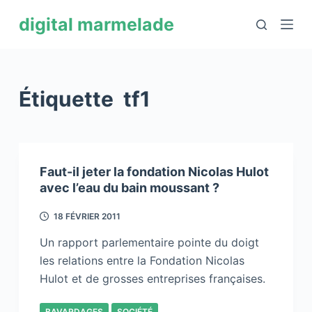
P
digital marmelade
a
s
s
e
Étiquette
tf1
r
a
u
c
Faut-il jeter la fondation Nicolas Hulot
o
avec l’eau du bain moussant ?
n
t
18 FÉVRIER 2011
e
Un rapport parlementaire pointe du doigt
n
les relations entre la Fondation Nicolas
u
Hulot et de grosses entreprises françaises.
BAVARDAGES
SOCIÉTÉ