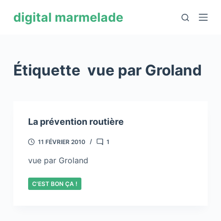
P
digital marmelade
a
s
s
e
Étiquette
vue par Groland
r
a
u
c
La prévention routière
o
n
11 FÉVRIER 2010
1
t
vue par Groland
e
n
C'EST BON ÇA !
u