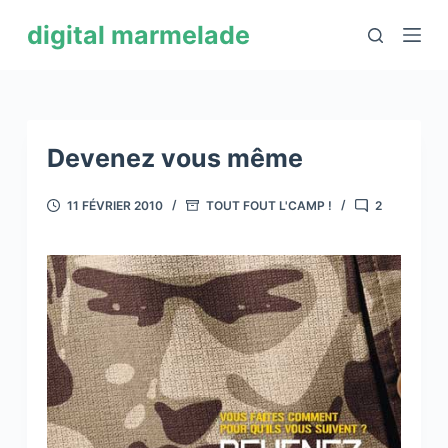
P
digital marmelade
a
s
s
e
r
Devenez vous même
a
u
11 FÉVRIER 2010
TOUT FOUT L'CAMP !
2
c
o
n
t
e
n
u