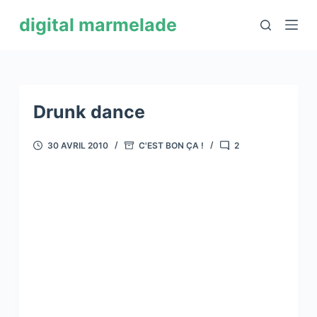
P
digital marmelade
a
s
s
e
r
Drunk dance
a
u
30 AVRIL 2010
C'EST BON ÇA !
2
c
o
n
t
e
n
u