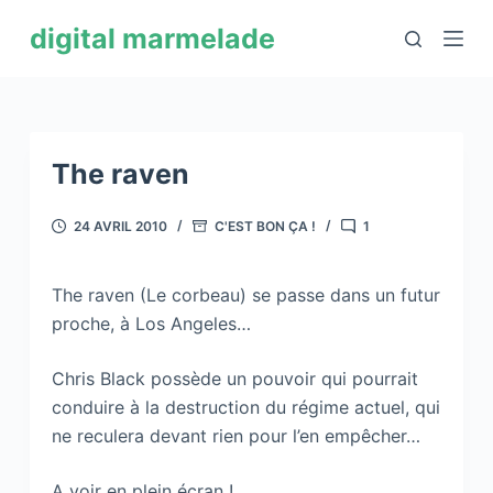
P
digital marmelade
a
s
s
e
r
The raven
a
u
24 AVRIL 2010
C'EST BON ÇA !
1
c
o
The raven (Le corbeau) se passe dans un futur
n
proche, à Los Angeles…
t
e
Chris Black possède un pouvoir qui pourrait
n
conduire à la destruction du régime actuel, qui
u
ne reculera devant rien pour l’en empêcher…
A voir en plein écran !