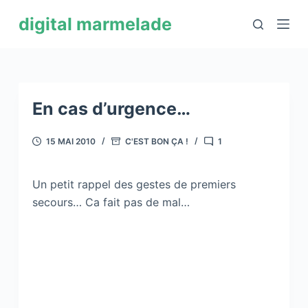
P
digital marmelade
a
s
s
e
r
En cas d’urgence…
a
u
15 MAI 2010
C'EST BON ÇA !
1
c
o
Un petit rappel des gestes de premiers
n
secours… Ca fait pas de mal…
t
e
n
u