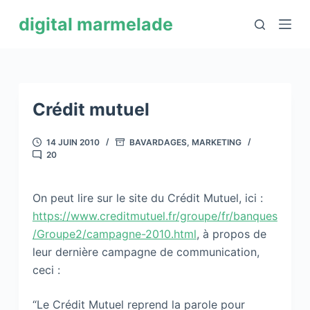
P
digital marmelade
a
s
s
e
r
Crédit mutuel
a
u
14 JUIN 2010
BAVARDAGES
,
MARKETING
20
c
o
n
On peut lire sur le site du Crédit Mutuel, ici :
t
https://www.creditmutuel.fr/groupe/fr/banques
e
/Groupe2/campagne-2010.html
, à propos de
n
leur dernière campagne de communication,
u
ceci :
“Le Crédit Mutuel reprend la parole pour