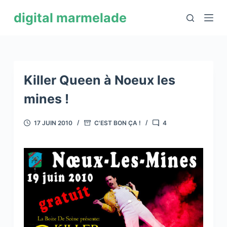
P
digital marmelade
a
s
s
e
r
Killer Queen à Noeux les
a
mines !
u
c
17 JUIN 2010
C'EST BON ÇA !
4
o
n
t
e
n
u