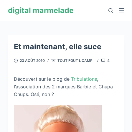
P
digital marmelade
a
s
s
e
r
Et maintenant, elle suce
a
u
23 AOÛT 2010
TOUT FOUT L'CAMP !
4
c
o
Découvert sur le blog de
Tribulations
,
n
l’association des 2 marques Barbie et Chupa
t
Chups. Osé, non ?
e
n
u