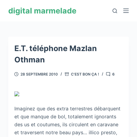
P
digital marmelade
a
s
s
e
r
E.T. téléphone Mazlan
a
Othman
u
c
28 SEPTEMBRE 2010
C'EST BON ÇA !
6
o
n
t
e
Imaginez que des extra terrestres débarquent
n
et que manque de bol, totalement ignorants
u
des us et coutumes, ils circulent en caravane
et traversent notre beau pays… illico presto,