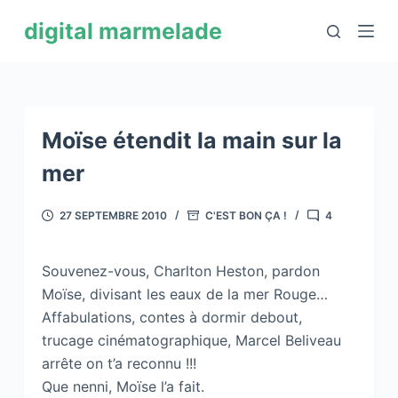
P
digital marmelade
a
s
s
e
r
Moïse étendit la main sur la
a
mer
u
c
27 SEPTEMBRE 2010
C'EST BON ÇA !
4
o
n
Souvenez-vous, Charlton Heston, pardon
t
Moïse, divisant les eaux de la mer Rouge…
e
Affabulations, contes à dormir debout,
n
trucage cinématographique, Marcel Beliveau
u
arrête on t’a reconnu !!!
Que nenni, Moïse l’a fait.