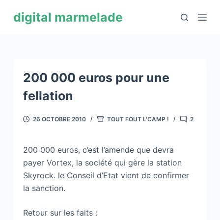
P
digital marmelade
a
s
s
e
r
200 000 euros pour une
a
fellation
u
c
26 OCTOBRE 2010
TOUT FOUT L'CAMP !
2
o
n
200 000 euros, c’est l’amende que devra
t
payer Vortex, la société qui gère la station
e
Skyrock. le Conseil d’Etat vient de confirmer
n
la sanction.
u
Retour sur les faits :