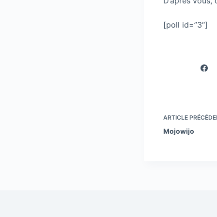
D’après vous,
[poll id=”3″]
ARTICLE
PRÉCÉDE
Mojowijo