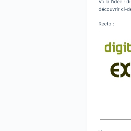
Voilà l’idée :
découvrir ci-d
Recto :