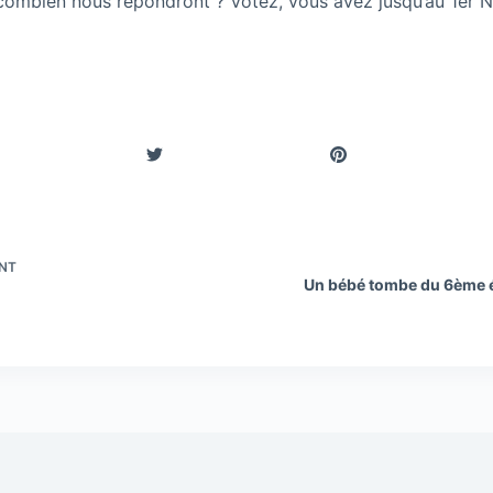
 combien nous répondront ? Votez, vous avez jusqu’au 1er 
NT
Un bébé tombe du 6ème ét