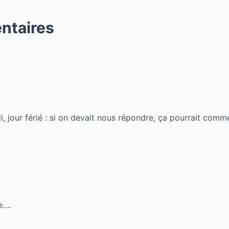
ntaires
i, jour férié : si on devait nous répondre, ça pourrait com
e….