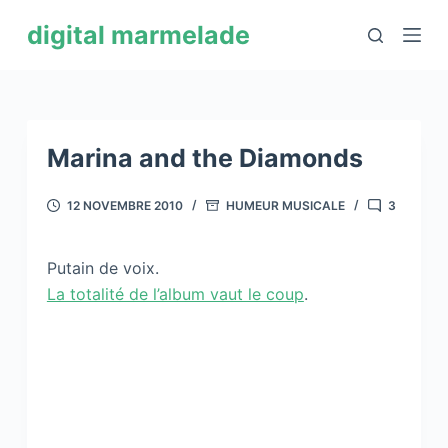
P
digital marmelade
a
s
s
e
r
Marina and the Diamonds
a
u
12 NOVEMBRE 2010
HUMEUR MUSICALE
3
c
o
Putain de voix.
n
La totalité de l’album vaut le coup
.
t
e
n
u