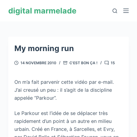
P
digital marmelade
a
s
s
e
r
My morning run
a
u
14 NOVEMBRE 2010
C'EST BON ÇA !
15
c
o
On m’a fait parvenir cette vidéo par e-mail.
n
J’ai creusé un peu : il s’agit de la discipline
t
appelée “Parkour”.
e
n
Le Parkour est l’idée de se déplacer très
u
rapidement d’un point à un autre en milieu
urbain. Créé en France, à Sarcelles, et Evry,