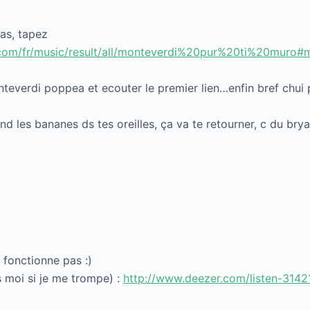
as, tapez
com/fr/music/result/all/monteverdi%20pur%20ti%20muro#mu
teverdi poppea et ecouter le premier lien…enfin bref chui 
nd les bananes ds tes oreilles, ça va te retourner, c du bry
 fonctionne pas :)
s moi si je me trompe) :
http://www.deezer.com/listen-3142