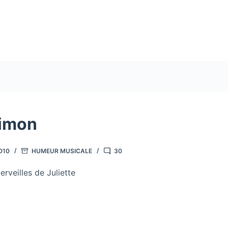
imon
010
HUMEUR MUSICALE
30
rveilles de Juliette