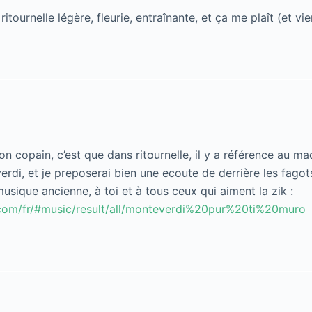
ritournelle légère, fleurie, entraînante, et ça me plaît (et vi
on copain, c’est que dans ritournelle, il y a référence au mad
rdi, et je preposerai bien une ecoute de derrière les fagots
sique ancienne, à toi et à tous ceux qui aiment la zik :
com/fr/#music/result/all/monteverdi%20pur%20ti%20muro