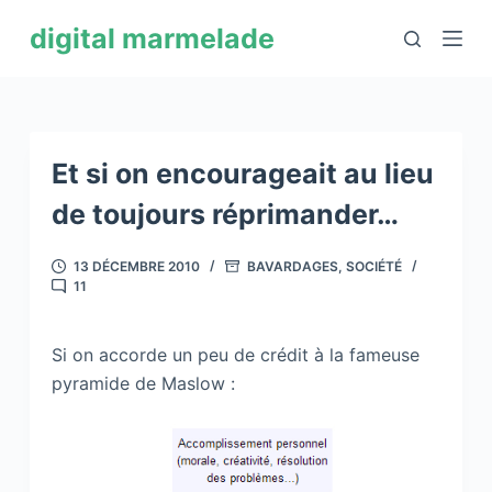
P
digital marmelade
a
s
s
e
r
Et si on encourageait au lieu
a
de toujours réprimander…
u
c
13 DÉCEMBRE 2010
BAVARDAGES
,
SOCIÉTÉ
o
11
n
t
Si on accorde un peu de crédit à la fameuse
e
pyramide de Maslow :
n
u