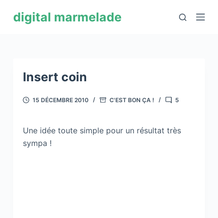
P
digital marmelade
a
s
s
e
r
Insert coin
a
u
15 DÉCEMBRE 2010
C'EST BON ÇA !
5
c
o
Une idée toute simple pour un résultat très
n
sympa !
t
e
n
u