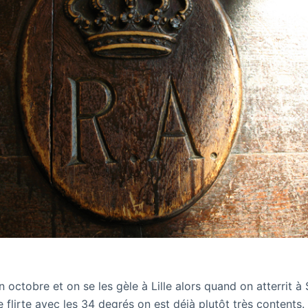
n octobre et on se les gèle à Lille alors quand on atterrit à 
 flirte avec les 34 degrés on est déjà plutôt très contents.