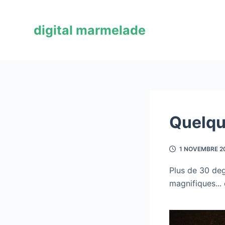
P
a
digital marmelade
s
s
e
r
a
u
c
Quelque
o
n
1 NOVEMBRE 2
t
e
Plus de 30 deg
n
magnifiques...
u