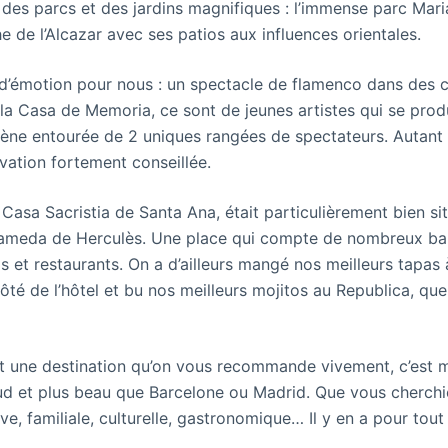
 des parcs et des jardins magnifiques : l’immense parc Maria
he de l’Alcazar avec ses patios aux influences orientales.
’émotion pour nous : un spectacle de flamenco dans des c
A la Casa de Memoria, ce sont de jeunes artistes qui se prod
cène entourée de 2 uniques rangées de spectateurs. Autant 
vation fortement conseillée.
 Casa Sacristia de Santa Ana, était particulièrement bien sit
Alameda de Herculès. Une place qui compte de nombreux bar
ls et restaurants. On a d’ailleurs mangé nos meilleurs tapas 
côté de l’hôtel et bu nos meilleurs mojitos au Republica, qu
est une destination qu’on vous recommande vivement, c’est
ud et plus beau que Barcelone ou Madrid. Que vous cherch
ve, familiale, culturelle, gastronomique… Il y en a pour tou