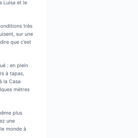
 Luisa et le
onditions très
uisent, sur une
dire que c’est
ué : en plein
s à tapas,
à la Casa
elques mètres
 même plus
iez une
t le monde à