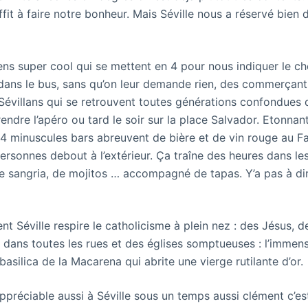
uffit à faire notre bonheur. Mais Séville nous a réservé bien d
ns super cool qui se mettent en 4 pour nous indiquer le c
ans le bus, sans qu’on leur demande rien, des commerçant
Sévillans qui se retrouvent toutes générations confondues 
endre l’apéro ou tard le soir sur la place Salvador. Etonnan
3-4 minuscules bars abreuvent de bière et de vin rouge au F
ersonnes debout à l’extérieur. Ça traîne des heures dans le
de sangria, de mojitos … accompagné de tapas. Y’a pas à dir
t Séville respire le catholicisme à plein nez : des Jésus, d
s dans toutes les rues et des églises somptueuses : l’immen
basilica de la Macarena qui abrite une vierge rutilante d’or.
appréciable aussi à Séville sous un temps aussi clément c’est