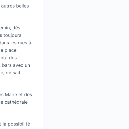
’autres belles
hemin, dès
s toujours
dans les rues à
te place
anta des
s bars avec un
e, on sait
es Marie et des
se cathédrale
 la possibilité