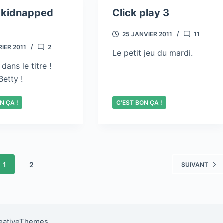
s kidnapped
Click play 3
25 JANVIER 2011
11
RIER 2011
2
Le petit jeu du mardi.
dans le titre !
etty !
N ÇA !
C'EST BON ÇA !
1
2
SUIVANT
reativeThemes