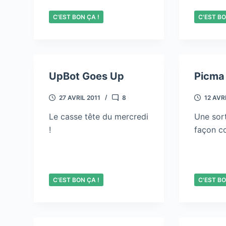
C'EST BON ÇA !
C'EST BO
UpBot Goes Up
Picma
27 AVRIL 2011
8
12 AVR
Le casse tête du mercredi
Une sor
!
façon co
C'EST BON ÇA !
C'EST BO