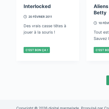
Interlocked
Alien
Betty
20 FÉVRIER 2011
10 FÉV
Des vrais casse têtes à
jouer à la souris !
Tout est 
Sauvez B
C'EST BON ÇA !
C'EST BO
Copyright © 2026 digital marmelade. Propulsé par C