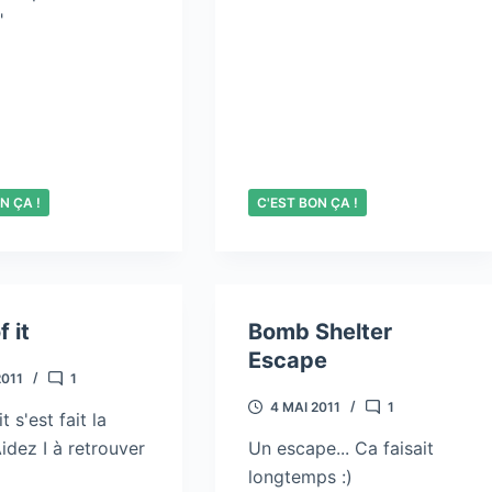
"
N ÇA !
C'EST BON ÇA !
f it
Bomb Shelter
Escape
2011
1
4 MAI 2011
1
t s'est fait la
Aidez I à retrouver
Un escape... Ca faisait
longtemps :)