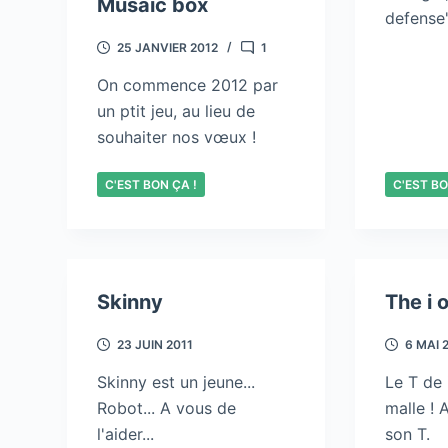
Musaic box
defense
25 JANVIER 2012
1
On commence 2012 par
un ptit jeu, au lieu de
souhaiter nos vœux !
C'EST BON ÇA !
C'EST BO
Skinny
The i o
23 JUIN 2011
6 MAI 
Skinny est un jeune...
Le T de i
Robot... A vous de
malle ! 
l'aider...
son T.