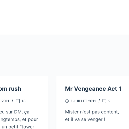
om rush
Mr Vengeance Act 1
 2011
13
1 JUILLET 2011
2
jeu sur DM, ça
Mister n'est pas content,
longtemps, et pour
et il va se venger !
 un petit "tower