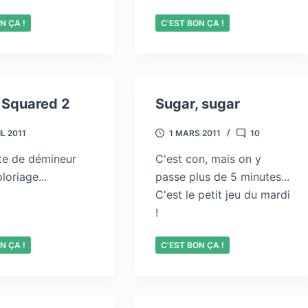
N ÇA !
C'EST BON ÇA !
 Squared 2
Sugar, sugar
IL 2011
1 MARS 2011
10
te de démineur
C'est con, mais on y
loriage...
passe plus de 5 minutes...
C'est le petit jeu du mardi
!
N ÇA !
C'EST BON ÇA !