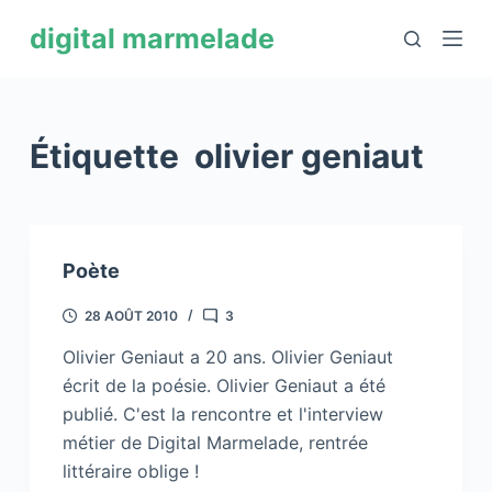
P
digital marmelade
a
s
s
e
Étiquette
olivier geniaut
r
a
u
c
Poète
o
n
28 AOÛT 2010
3
t
Olivier Geniaut a 20 ans. Olivier Geniaut
e
écrit de la poésie. Olivier Geniaut a été
n
publié. C'est la rencontre et l'interview
u
métier de Digital Marmelade, rentrée
littéraire oblige !