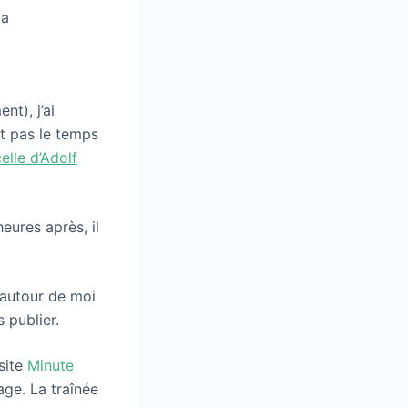
ma
nt), j’ai
et pas le temps
celle d’Adolf
heures après, il
 autour de moi
 publier.
 site
Minute
age. La traînée