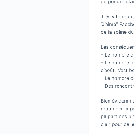
de poudre étai
Très vite repr
“J’aime” Faceb
de la scène d
Les conséquen
– Le nombre de
– Le nombre de
d’août, c’est 
– Le nombre d
– Des rencontr
Bien évidemmen
repomper la pag
plupart des bl
clair pour cel