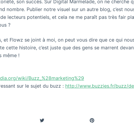
toriété, son succès. Sur Digital Marmelade, on ne cherche qu’
nd nombre. Publier notre visuel sur un autre blog, c’est nous
e lecteurs potentiels, et cela ne me paraît pas très fair p
ous ?
, et Flowz se joint à moi, on peut vous dire que ce qui nous 
ute cette histoire, c’est juste que des gens se marrent devan
us même !
ipedia.org/wiki/Buzz_%28marketing%29
ressant sur le sujet du buzz :
http://www.buzzies.fr/buzz/de