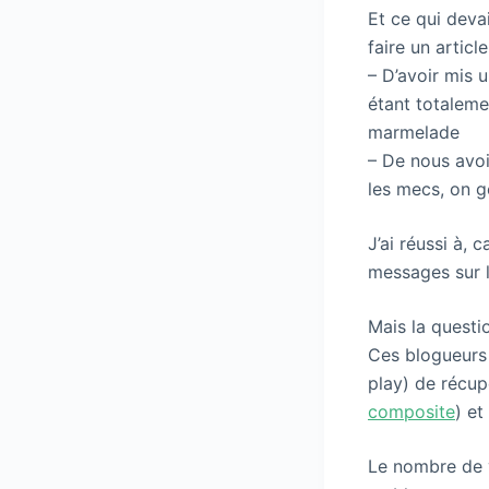
Et ce qui devai
faire un articl
– D’avoir mis u
étant totalemen
marmelade
– De nous avoir
les mecs, on g
J’ai réussi à, 
messages sur l
Mais la questio
Ces blogueurs a
play) de récup
composite
) et
Le nombre de v