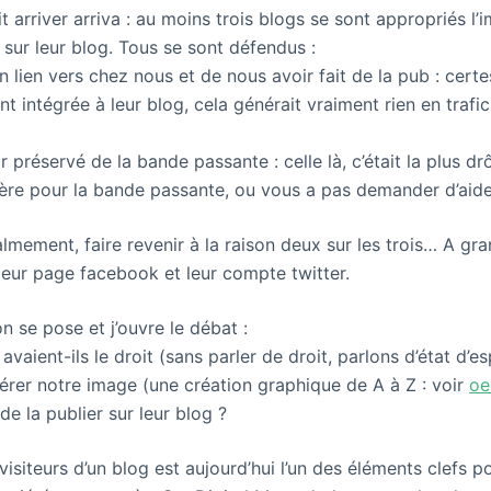
t arriver arriva : au moins trois blogs se sont appropriés l
e sur leur blog. Tous se sont défendus :
n lien vers chez nous et de nous avoir fait de la pub : cert
t intégrée à leur blog, cela générait vraiment rien en trafic
 préservé de la bande passante : celle là, c’était la plus drô
ère pour la bande passante, ou vous a pas demander d’aide
calmement, faire revenir à la raison deux sur les trois… A g
eur page facebook et leur compte twitter.
n se pose et j’ouvre le débat :
vaient-ils le droit (sans parler de droit, parlons d’état d’esp
érer notre image (une création graphique de A à Z : voir
oe
 de la publier sur leur blog ?
isiteurs d’un blog est aujourd’hui l’un des éléments clefs p