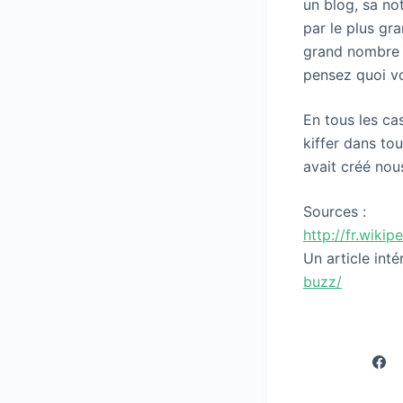
un blog, sa no
par le plus gra
grand nombre d
pensez quoi v
En tous les cas
kiffer dans to
avait créé no
Sources :
http://fr.wik
Un article inté
buzz/