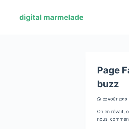
P
a
digital marmelade
s
s
e
r
a
u
c
Page F
o
buzz
n
t
e
22 AOÛT 2010
n
u
On en rêvait, o
nous, comment o