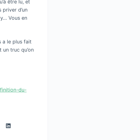
à être lu, et
 priver d’un
lay… Vous en
a le plus fait
t un truc qu’on
finition-du-