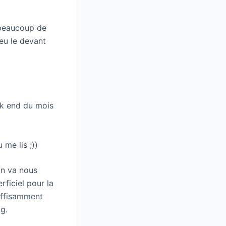
 beaucoup de
u le devant
ek end du mois
me lis ;))
on va nous
rficiel pour la
uffisamment
og.