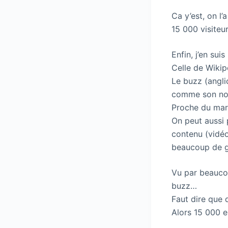
Ca y’est, on l’a 
15 000 visiteu
Enfin, j’en sui
Celle de Wikip
Le buzz (angl
comme son nom 
Proche du marke
On peut aussi 
contenu (vidéo
beaucoup de g
Vu par beaucou
buzz…
Faut dire que 
Alors 15 000 e