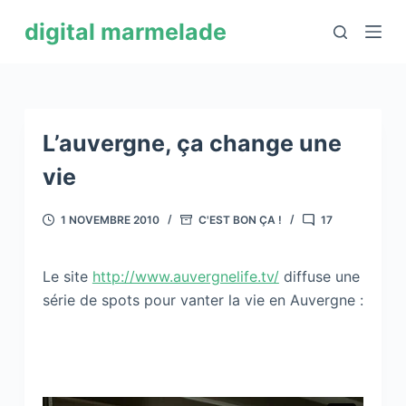
P
digital marmelade
a
s
s
e
r
L’auvergne, ça change une
a
vie
u
c
1 NOVEMBRE 2010
C'EST BON ÇA !
17
o
n
Le site
http://www.auvergnelife.tv/
diffuse une
t
série de spots pour vanter la vie en Auvergne :
e
n
u