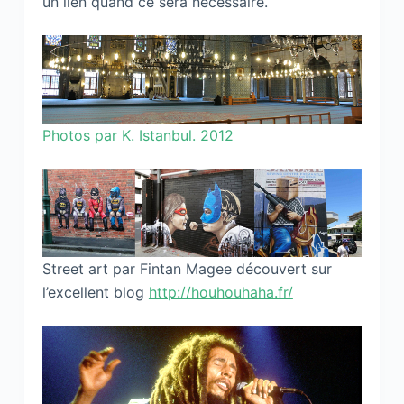
un lien quand ce sera nécessaire.
Photos par K. Istanbul. 2012
Street art par Fintan Magee découvert sur
l’excellent blog
http://houhouhaha.fr/