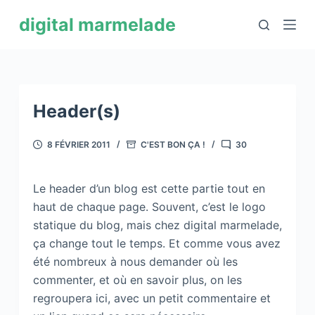
P
digital marmelade
a
s
s
e
r
Header(s)
a
u
8 FÉVRIER 2011
C'EST BON ÇA !
30
c
o
Le header d’un blog est cette partie tout en
n
haut de chaque page. Souvent, c’est le logo
t
statique du blog, mais chez digital marmelade,
e
ça change tout le temps. Et comme vous avez
n
été nombreux à nous demander où les
u
commenter, et où en savoir plus, on les
regroupera ici, avec un petit commentaire et