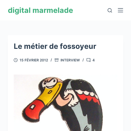
P
digital marmelade
a
s
s
e
r
Le métier de fossoyeur
a
u
15 FÉVRIER 2012
INTERVIEW
4
c
o
n
t
e
n
u