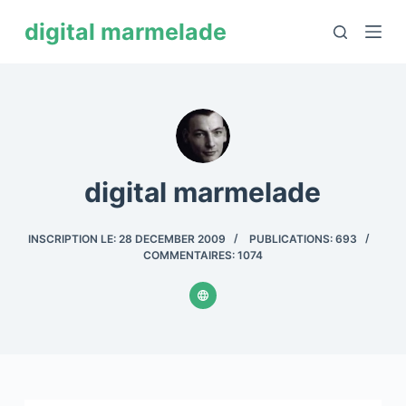
P
digital marmelade
a
s
s
e
r
a
digital marmelade
u
c
o
INSCRIPTION LE: 28 DECEMBER 2009
PUBLICATIONS: 693
n
COMMENTAIRES: 1074
t
e
n
u