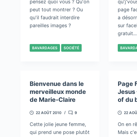
pensez quoi vous ? Qu'on
qu'j'vou
peut tout montrer ? Ou
page fa
qu'il faudrait interdire
a désor
pareilles images ?
sur face
gratuit...
BAVARDAGES
SOCIÉTÉ
BAVARD
Bienvenue dans le
Page 
merveilleux monde
Jesus 
de Marie-Claire
of du 
22 AOÛT 2010
9
22 AOÛ
Cette jolie jeune femme,
On en rêv
qui prend une pose plutôt
Mais c'e