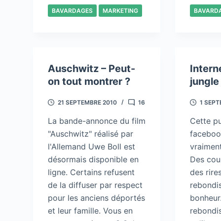
BAVARDAGES
MARKETING
BAVARD
Auschwitz – Peut-
Interne
on tout montrer ?
jungle
21 SEPTEMBRE 2010
16
1 SEPT
La bande-annonce du film
Cette p
"Auschwitz" réalisé par
faceboo
l'Allemand Uwe Boll est
vraiment
désormais disponible en
Des cou
ligne. Certains refusent
des rire
de la diffuser par respect
rebondi
pour les anciens déportés
bonheur.
et leur famille. Vous en
rebondi