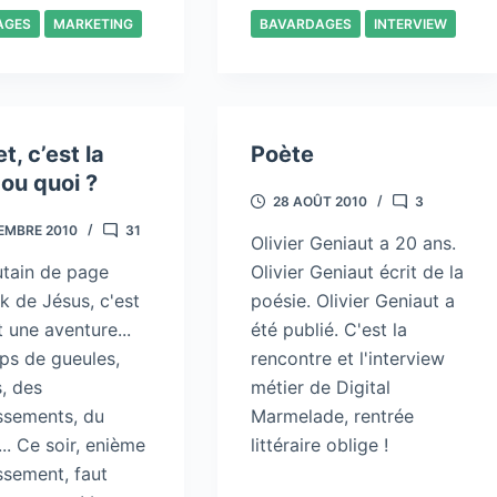
AGES
MARKETING
BAVARDAGES
INTERVIEW
t, c’est la
Poète
 ou quoi ?
28 AOÛT 2010
3
EMBRE 2010
31
Olivier Geniaut a 20 ans.
utain de page
Olivier Geniaut écrit de la
k de Jésus, c'est
poésie. Olivier Geniaut a
 une aventure...
été publié. C'est la
ps de gueules,
rencontre et l'interview
s, des
métier de Digital
ssements, du
Marmelade, rentrée
.. Ce soir, enième
littéraire oblige !
ssement, faut