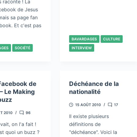
s raconte ! La
cebook de Jesus
mais sa page fan
book. Et c'est pas
BAVARDAGES
CULTURE
AGES
SOCIÉTÉ
INTERVIEW
Facebook de
Déchéance de la
– Le Making
nationalité
buzz
15 AOÛT 2010
17
T 2010
96
Il existe plusieurs
ait, on l'a fait !
définitions de
st quoi un buzz ?
"déchéance". Voici la