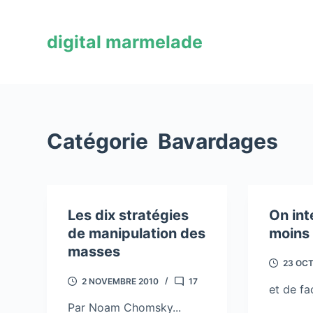
P
a
digital marmelade
s
s
e
r
a
Catégorie
Bavardages
u
c
o
n
Les dix stratégies
On int
t
de manipulation des
moins 
e
masses
n
23 OC
u
2 NOVEMBRE 2010
17
et de faç
Par Noam Chomsky...