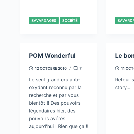
BAVARDAGES
SOCIÉTÉ
BAVARD
POM Wonderful
Le bon
12 OCTOBRE 2010
7
11 OCT
Le seul grand cru anti-
Retour 
oxydant reconnu par la
story...
recherche et par vous
bientôt !! Des pouvoirs
légendaires hier, des
pouvoirs avérés
aujourd'hui ! Rien que ça !!